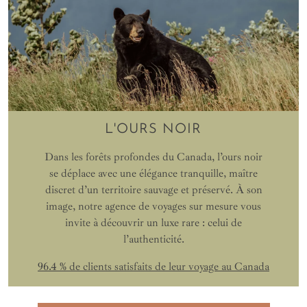
L'OURS NOIR
Dans les forêts profondes du Canada, l’ours noir
se déplace avec une élégance tranquille, maître
discret d’un territoire sauvage et préservé. À son
image, notre agence de voyages sur mesure vous
invite à découvrir un luxe rare : celui de
l’authenticité.
96.4 % de clients satisfaits de leur voyage au Canada