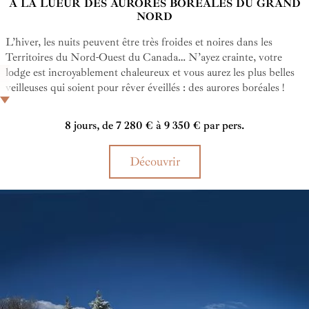
À LA LUEUR DES AURORES BORÉALES DU GRAND
NORD
L’hiver, les nuits peuvent être très froides et noires dans les
Territoires du Nord-Ouest du Canada… N’ayez crainte, votre
lodge est incroyablement chaleureux et vous aurez les plus belles
veilleuses qui soient pour rêver éveillés : des aurores boréales !
Joyaux de ce voyage dans le Grand Nord canadien, elles brillent
là presque chaque nuit juste au-dessus de votre chambre, à l’écart
8 jours, de 7 280 € à 9 350 € par pers.
du monde…
Découvrir