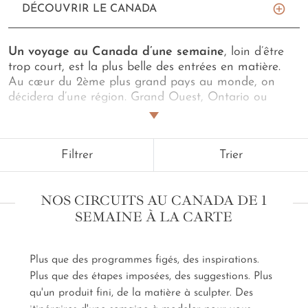
DÉCOUVRIR LE CANADA
Un voyage au Canada d’une semaine
, loin d’être
trop court, est la plus belle des entrées en matière.
Au cœur du 2ème plus grand pays au monde, on
décidera d’une région. Grand Ouest, Ontario ou
Québec ? Puis, on puisera dans ses envies, urbaines
et sauvages, pour construire, aux côtés de nos
créateurs d’aventures singulières
,
un voyage au
Filtrer
Trier
Canada d’une semaine sur mesure
. Côté villes, on
pourra compter sur Toronto où l’on passe de
Koreatown à Little Italy en un claquement de
NOS CIRCUITS AU CANADA DE 1
semelles. Sur Montréal, parfait consensus entre New
SEMAINE À LA CARTE
York et Paris. Et Québec, seule cité fortifiée
d’Amérique du Nord. À ces villes, on associera des
merveilles naturelles. Le parc national du Fjord
Plus que des programmes figés, des inspirations.
Saguenay, ses caps et ses baies ? Tadoussac et ses
Plus que des étapes imposées, des suggestions. Plus
cétacés ? La Mauricie et ses lacs enchantés ? On
pourrait aussi venir en hiver, éclairé à la lueur d’une
qu'un produit fini, de la matière à sculpter. Des