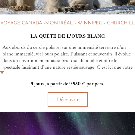
VOYAGE CANADA -MONTRÉAL - WINNIPEG - CHURCHILL
LA QUÊTE DE L'OURS BLANC
Aux abords du cercle polaire, sur une immensité terrestre d'un
blanc immaculé, vit l'ours polaire. Puissant et souverain, il évolue
dans un environnement aussi brut que dépouillé et offre le
spectacle fascinant d'une nature restée sauvage. C'est ici que votre
imaginaire rencontre cette réalité se heurte à une réalité
saisissante et que les rêves d'enfants se réalisent. Êtes-vous prêts
9 jours, à partir de 9 950 € par pers.
pour cette rencontre du troisième type ?
Découvrir