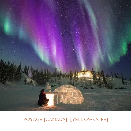
VOYAGE [CANADA] -[YELLOWKNIFE]