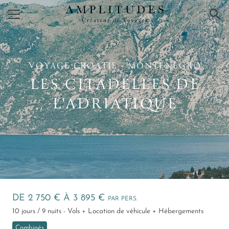
×
VOYAGE CROATIE ‑ MONTÉNÉGRO
LES CITADELLES DE
L'ADRIATIQUE
DE 2 750 € À 3 895 €
PAR PERS.
10 jours / 9 nuits - Vols + Location de véhicule + Hébergements
Combinés