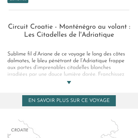
Circuit Croatie - Monténégro au volant :
Les Citadelles de l'Adriatique
Sublime fil d’Ariane de ce voyage le long des côtes
dalmates, le bleu pénétrant de l’Adriatique frappe
aux portes d’imprenables citadelles blanches
irradiées par une douce lumière dorée. Franchissez
ces hautes murailles pour explorer les siècles
d’Histoire incroyablement conservés de Split, Korcula
et Dubrovnik et goûter à un art de vivre typiquement
EN SAVOIR PLUS SUR CE VOYAGE
méditerranéen avant de rallier les Bouches de Kotor
au Monténégro, ultimes remparts naturels des bords
de l’Adriatique…