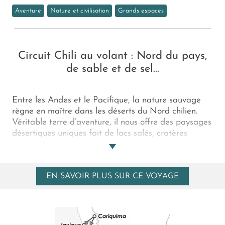
Aventure
Nature et civilisation
Grands espaces
Circuit Chili au volant : Nord du pays,
de sable et de sel...
Entre les Andes et le Pacifique, la nature sauvage
règne en maître dans les déserts du Nord chilien.
Véritable terre d’aventure, il nous offre des paysages
désertiques uniques fait de lacs salés, cratères
gigantesques, geysers, dunes multicolores, vallées
lunaires, sommets déchiquetés, lagunes aux couleurs
improbables… le tout sublimé par les neiges
EN SAVOIR PLUS SUR CE VOYAGE
éternelles des hauts sommets andins. Cette pure
beauté naturelle n’a d’égal que la gentillesse des
habitants de ces rudes contrées, dont l’hospitalité
n’est pas que légende.