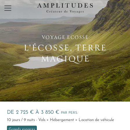
×
VOYAGE ECOSSE
L'ÉCOSSE, TERRE
MAGIQUE
DE 2 725 € À 3 850 €
PAR PERS.
10 jours / 9 nuits - Vols + Hébergement + Location de véhicule
Grands espaces