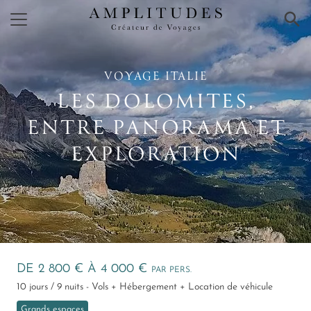
×
VOYAGE ITALIE
LES DOLOMITES,
ENTRE PANORAMA ET
EXPLORATION
DE 2 800 € À 4 000 €
PAR PERS.
10 jours / 9 nuits - Vols + Hébergement + Location de véhicule
Grands espaces