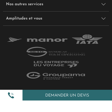
Nos autres services
Amplitudes et vous
Plan du site
DEMANDER UN DEVIS
Politique de confidentialité
Gestion des cookies