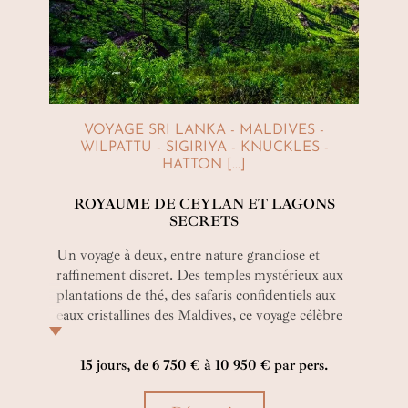
VOYAGE SRI LANKA - MALDIVES -
WILPATTU - SIGIRIYA - KNUCKLES -
HATTON [...]
ROYAUME DE CEYLAN ET LAGONS
SECRETS
Un voyage à deux, entre nature grandiose et
raffinement discret. Des temples mystérieux aux
plantations de thé, des safaris confidentiels aux
eaux cristallines des Maldives, ce voyage célèbre
l’amour et l’évasion. Pour les amoureux en quête
d’ailleurs, de beauté et de temps suspendu.
15 jours, de 6 750 € à 10 950 € par pers.