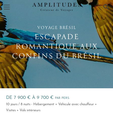
×
VOYAGE BRÉSIL
ESCAPADE
ROMANTIQUE AUX
CONFINS DU BRÉSIL
DE 7 900 € À 9 700 €
PAR PERS.
10 jours / 8 nuits - Hébergement + Véhicule avec chauffeur +
Visites + Vols intérieurs