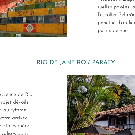
ruelles pavées,
l’escalier Sela
ponctué d’atelie
points de vue.
RIO DE JANEIRO / PARATY
vescence de Rio
trajet dévoile
t, au rythme
otre arrivée,
ne atmosphère
 valises dans