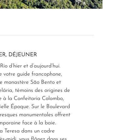
ER, DÉJEUNER
io d’hier et d’aujourd’hui.
 votre guide francophone,
le monastère São Bento et
elária, témoins des origines de
lte à la Confeitaria Colombo,
Belle Époque. Sur le Boulevard
fresques monumentales offrent
mporaine face à la baie.
a Teresa dans un cadre
ès-midi, vous flânez dans ses