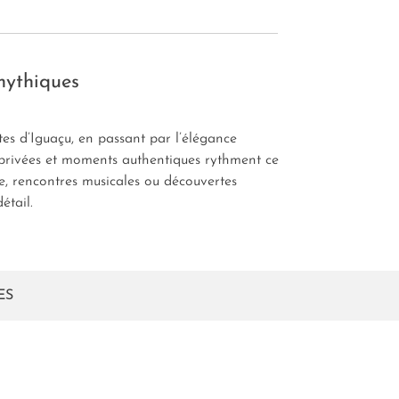
 mythiques
es d’Iguaçu, en passant par l’élégance
s privées et moments authentiques rythment ce
e, rencontres musicales ou découvertes
étail.
ES