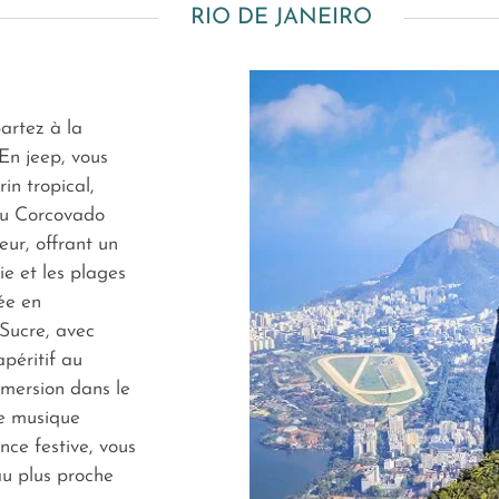
RIO DE JANEIRO
artez à la
En jeep, vous
rin tropical,
du Corcovado
ur, offrant un
e et les plages
ée en
 Sucre, avec
péritif au
mmersion dans le
re musique
ce festive, vous
u plus proche