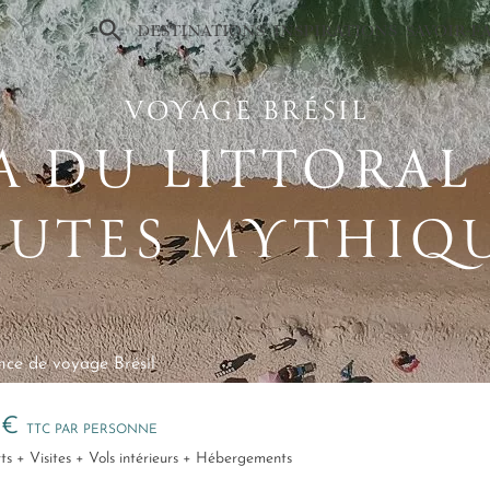
×
DESTINATIONS
INSPIRATIONS
SAVOIR-F
VOYAGE BRÉSIL
 DU LITTORAL
UTES MYTHIQ
ce de voyage Brésil
0 €
TTC PAR PERSONNE
ferts + Visites + Vols intérieurs + Hébergements