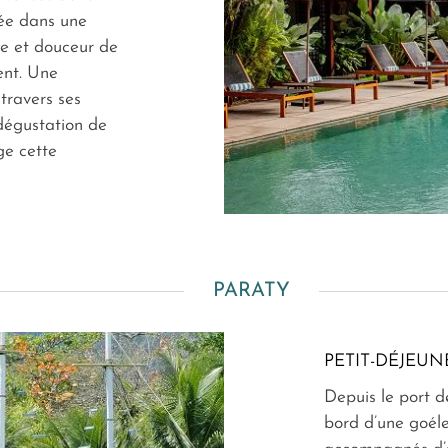
ée dans une
e et douceur de
ent. Une
travers ses
 dégustation de
ge cette
PARATY
PETIT-DÉJEUN
Depuis le port 
bord d’une goéle