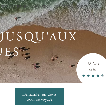
AIRE
CROISIÈRE
MAGAZINE
NOS AGENCES
DEVIS
 JUSQU'AUX
UES
58 Avis
Brésil
Demander un devis
pour ce voyage