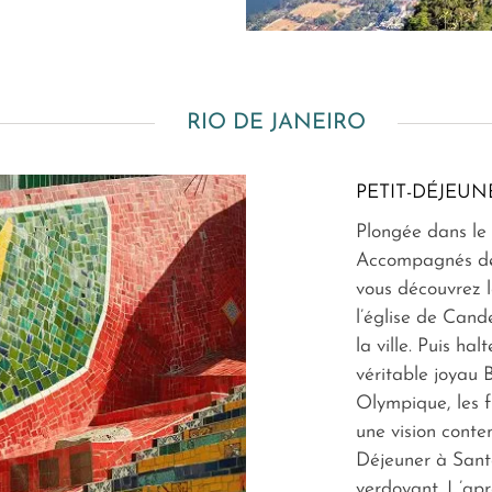
RIO DE JANEIRO
PETIT-DÉJEUN
Plongée dans le R
Accompagnés de
vous découvrez 
l’église de Cand
la ville. Puis ha
véritable joyau 
Olympique, les 
une vision conte
Déjeuner à Sant
verdoyant. L’apr