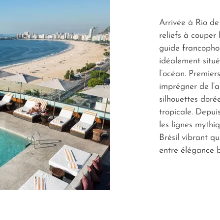
Arrivée à Rio de
reliefs à couper 
guide francophon
idéalement situ
l’océan. Premiers
imprégner de l’
silhouettes doré
tropicale. Depui
les lignes mythi
Brésil vibrant q
entre élégance b