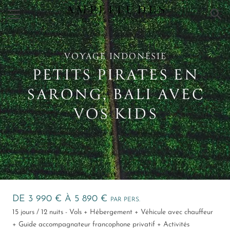
×
VOYAGE INDONÉSIE
PETITS PIRATES EN
SARONG, BALI AVEC
VOS KIDS
DE 3 990 € À 5 890 €
PAR PERS.
15 jours / 12 nuits - Vols + Hébergement + Véhicule avec chauffeur
+ Guide accompagnateur francophone privatif + Activités