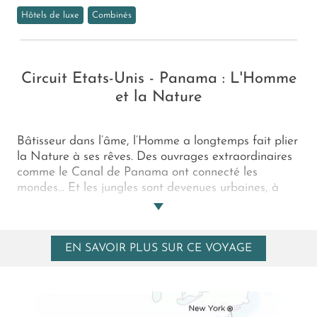
Hôtels de luxe
Combinés
Circuit Etats-Unis - Panama : L'Homme
et la Nature
Bâtisseur dans l’âme, l’Homme a longtemps fait plier
la Nature à ses rêves. Des ouvrages extraordinaires
comme le Canal de Panama ont connecté les
mondes… Et les jungles sont devenues urbaines, à
l’instar de New York ou de Panama City,
foisonnantes toutes deux d’une sauvage audace
architecturale… Aujourd’hui, les rêves des Hommes
EN SAVOIR PLUS SUR CE VOYAGE
s’accordent à la Nature. Concluant ce combiné New
York - Panama, l’archipel d’Islas Secas concilie ainsi
nos souhaits de robinsonnade exclusive mais aussi de
respect de l’environnement. L’harmonie, enfin !