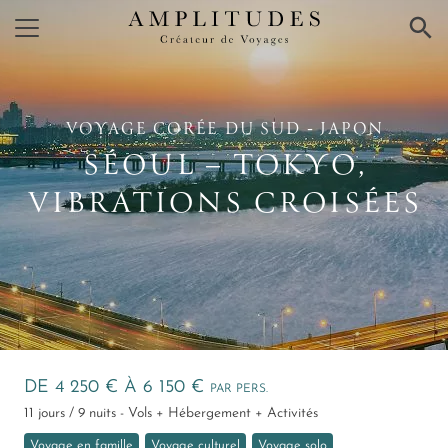
×
VOYAGE CORÉE DU SUD ‑ JAPON
SÉOUL – TOKYO,
VIBRATIONS CROISÉES
DE 4 250 € À 6 150 €
PAR PERS.
11 jours / 9 nuits - Vols + Hébergement + Activités
Voyage en famille
Voyage culturel
Voyage solo