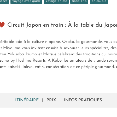
noces
Voyage avec guide
Voyage en été
Road Trip
En couple
Circuit Japon en train : À la table du Japo
ritable ode à la culture nippone. Osaka, la gourmande, vous ouv
t Miyajima vous invitent ensuite à savourer leurs spécialités, des
en Yakisoba. Izumo et Matsue célèbrent des traditions culinaires
 Izumo by Hoshino Resorts. À Kobe, les amateurs de viande sero
gants kaiseki. Tokyo, enfin, consécration de ce périple gourmand, e
ITINÉRAIRE
|
PRIX
|
INFOS PRATIQUES