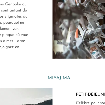
dôme Genbaku ou
 sont autant de
les stigmates du
e, pourquoi ne
okonomiyaki -
e plaque où vous
us aimez - dans
rejoignez en
MIYAJIMA
PETIT-DÉJEUN
Célèbre pour son