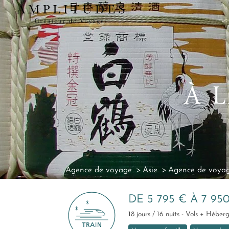
À 
Agence de voyage
Asie
Agence de voya
DE 5 795 € À 7 95
18 jours / 16 nuits - Vols + Héber