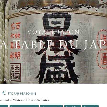
×
DESTINATIONS
INSPIRATIONS
SAVOIR-F
VOYAGE JAPON
LA TABLE DU JA
ge Japon
0 €
TTC PAR PERSONNE
gement + Visites + Train + Activités