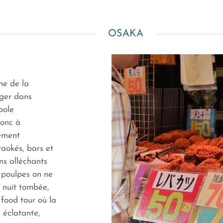
OSAKA
ne de la
rger dans
pole
onc à
sement
aokés, bars et
ms alléchants
 poulpes on ne
 nuit tombée,
food tour où la
 éclatante,