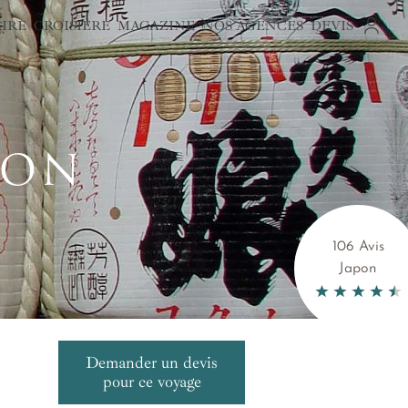
AIRE
CROISIÈRE
MAGAZINE
NOS AGENCES
DEVIS
PON
106 Avis
Japon
Demander un devis
pour ce voyage