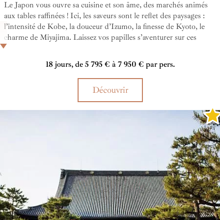
Le Japon vous ouvre sa cuisine et son âme, des marchés animés
aux tables raffinées ! Ici, les saveurs sont le reflet des paysages :
l’intensité de Kobe, la douceur d’Izumo, la finesse de Kyoto, le
charme de Miyajima. Laissez vos papilles s’aventurer sur ces
terres où la gastronomie devient un art de vivre, entre
authenticité et créativité. Un voyage culinaire au Japon comme
18 jours, de 5 795 € à 7 950 € par pers.
expérience immersive absolue.
Découvrir