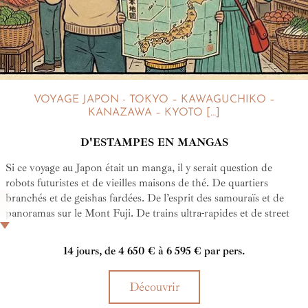
VOYAGE JAPON - TOKYO – KAWAGUCHIKO –
KANAZAWA – KYOTO […]
D'ESTAMPES EN MANGAS
Si ce voyage au Japon était un manga, il y serait question de
robots futuristes et de vieilles maisons de thé. De quartiers
branchés et de geishas fardées. De l’esprit des samouraïs et de
panoramas sur le Mont Fuji. De trains ultra-rapides et de street
food, aussi. Il y serait également question de montagnes russes,
d'art et de tir à l'arc japonais. De cosplay, de temples shinto et,
14 jours, de 4 650 € à 6 595 € par pers.
pourquoi pas, de karaoké. Et de tout le reste, qu'au travers de ce
circuit au Japon de 14 jours, vous allez absolument adorer.
Découvrir