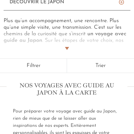
DÉCOUVRIR LE JAPON
Plus qu’un accompagnement, une rencontre. Plus
qu’une simple visite, une transmission. C’est sur les
chemins de la curiosité que s’inscrit
un voyage avec
guide au Japon
. Sur les étapes de votre choix, nos
Travel Planners experts de
l'archipel nippon
vous
proposent d’être escorté par des hommes, des
femmes passionnées. Pour explorer un quartier, pour
Filtrer
Trier
comprendre une cérémonie du thé. Pour vous
montrer la voie, pour apprendre à faire la différence
entre un bol d’udon et de soba. Pour ouvrir les portes
NOS VOYAGES AVEC GUIDE AU
habituellement closes, pour voir la beauté en toute
JAPON À LA CARTE
chose. Briefés au préalable par notre service
conciergerie, nos guides certifiés mettent l’accent sur
ce qui vous fait réellement vibrer. Histoire,
Pour préparer votre voyage avec guide au Japon,
gastronomie ou culture ? Faune, flore ou architecture
rien de mieux que de se laisser aller aux
? À vous de choisir.
Ce voyage avec guide au
Japon, c'est du sur mesure
inspirations de nos experts. Entièrement
.
personnalisables, ils sont les esquisses de votre