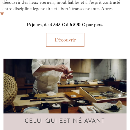
découvrir des lieux éternels, inoubliables et à l'esprit contrasté
entre discipline légendaire et liberté transcendante. Après
l'effervescence des cités urbaines grandioses, peut-être apercevrez-
vous la silhouette furtive d'une geisha flânant entre les bambous
16 jours, de 4 545 € à 6 590 € par pers.
des fôrets verdoyantes qui habillent les montagnes alentours...
Nul doute que vous serez ici "Lost in Translation"...
Découvrir
CELUI QUI EST NÉ AVANT