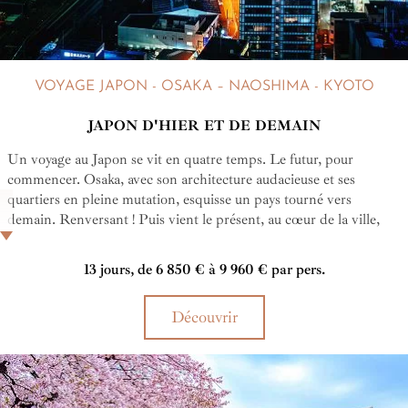
VOYAGE JAPON - OSAKA – NAOSHIMA - KYOTO
JAPON D'HIER ET DE DEMAIN
Un voyage au Japon se vit en quatre temps. Le futur, pour
commencer. Osaka, avec son architecture audacieuse et ses
quartiers en pleine mutation, esquisse un pays tourné vers
demain. Renversant ! Puis vient le présent, au cœur de la ville,
capitale gourmande et effervescente où chaque ruelle pulse
d’énergie. Grisant ! Le passé, ensuite. Kurashiki et Kyoto
13 jours, de 6 850 € à 9 960 € par pers.
dévoilent leurs héritages, entre ruelles préservées, tradition
artisanale et élégance intemporelle. Envoûtant ! Pour le temps des
Découvrir
rêves, enfin, vous respirez la douceur d’îles dédiées à l’art
contemporain, Naoshima et Teshima, et la délicatesse d’adresses
d’exception. Reposant…