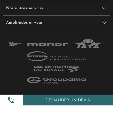
Nos autres services
Amplitudes et vous
Plan du site
DEMANDER UN DEVIS
Politique de confidentialité
Gestion des cookies