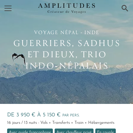
×
VOYAGE NÉPAL ‑ INDE
GUERRIERS, SADHUS
ET DIEUX, TRIO
INDO‑NÉPALAIS
DE 3 950 € À 5 150 €
PAR PERS.
16 jours / 13 nuits - Vols + Transferts + Train + Hébergements
Avec guide francophone
Avec chauffeur privé
En couple