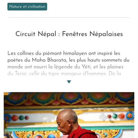
Nature et civilisation
Circuit Népal : Fenêtres Népalaises
Les collines du piémont himalayen ont inspiré les
poètes du Maha Bharata, les plus hauts sommets du
monde ont nourri la légende du Yéti, et les plaines
du Teraï, celle du tigre mangeur d’hommes. De la
vallée de Katmandou à Pokhara en passant par les
plaines du Teraï, voici un voyage d'exception à
travers les légendes et les siècles...