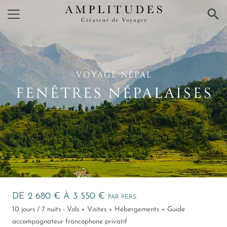
×
VOYAGE NÉPAL
FENÊTRES NÉPALAISES
DE 2 680 € À 3 550 €
PAR PERS.
10 jours / 7 nuits - Vols + Visites + Hébergements + Guide
accompagnateur francophone privatif