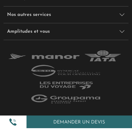
Nos autres services
Amplitudes et vous
Plan du site
DEMANDER UN DEVIS
Politique de confidentialité