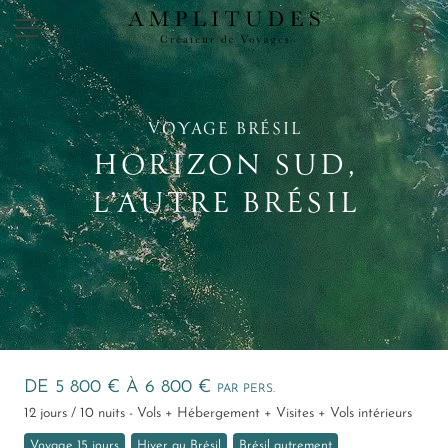
×
VOYAGE BRÉSIL
HORIZON SUD,
L’AUTRE BRÉSIL
DE 5 800 € À 6 800 €
PAR PERS.
12 jours / 10 nuits - Vols + Hébergement + Visites + Vols intérieurs
Voyage 15 jours
Hiver au Brésil
Brésil autrement