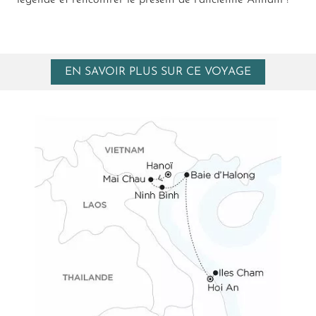
légende et rencontrer le présent de l’ancienne Annam !
EN SAVOIR PLUS SUR CE VOYAGE