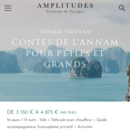
×
VOYAGE VIETNAM
CONTES DE L'ANNAM
POUR PETITS ET
GRANDS
DE 3 150 € À 4 875 €
PAR PERS.
16 jours / 13 nuits - Vols + Véhicule avec chauffeur + Guide
accompagnateur francophone privatif + Activités