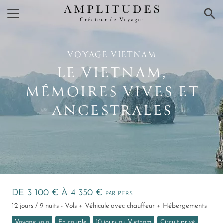
×
VOYAGE VIETNAM
LE VIETNAM,
MÉMOIRES VIVES ET
ANCESTRALES
DE 3 100 € À 4 350 €
PAR PERS.
12 jours / 9 nuits - Vols + Véhicule avec chauffeur + Hébergements
Voyage solo
En couple
10 jours au Vietnam
Circuit privé