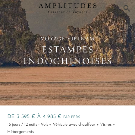
×
VOYAGE VIETNAM
ESTAMPES
INDOCHINOISES
DE 3 595 € À 4 985 €
PAR PERS.
15 jours / 12 nuits - Vols + Véhicule avec chauffeur + Visites +
Hébergements