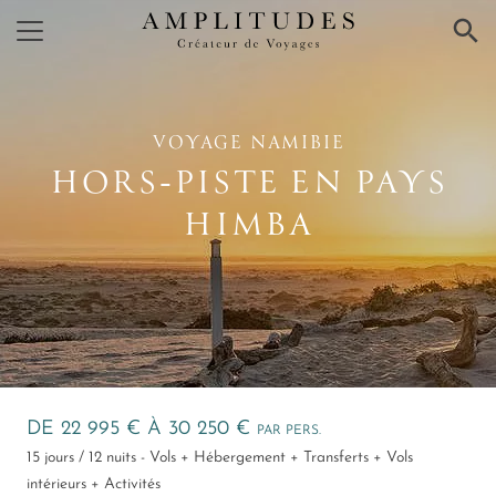
×
VOYAGE NAMIBIE
HORS‑PISTE EN PAYS
HIMBA
DE 22 995 € À 30 250 €
PAR PERS.
15 jours / 12 nuits - Vols + Hébergement + Transferts + Vols
intérieurs + Activités