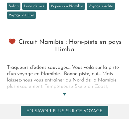
Safari
Lune de miel
15 jours en Namibie
Voyage insolite
Voyage de luxe
Circuit Namibie : Hors-piste en pays
Himba
Traqueurs d’édens sauvages… Vous voilà sur la piste
d’un voyage en Namibie… Bonne piste, oui… Mais
laissez-nous vous entraîner au Nord de la Namibie
plus exactement. Tempétueuse Skeleton Coast,
plaines désertiques du Kaokoland, points d’eau
solitaires du parc naturel d’Etosha, oasis
insoupçonnée qu’est la rivière Kunene… La piste se
EN SAVOIR PLUS SUR CE VOYAGE
précise ! Celle des éléphants du désert, du peuple
ancestral Himba et d’intimistes bivouacs égarés…
Une piste somptueusement hors-piste, oui c’est bien