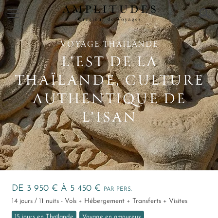
×
VOYAGE THAÏLANDE
L’EST DE LA
THAÏLANDE, CULTURE
AUTHENTIQUE DE
L’ISAN
DE 3 950 € À 5 450 €
PAR PERS.
14 jours / 11 nuits - Vols + Hébergement + Transferts + Visites
15 jours en Thaïlande
Voyage en amoureux