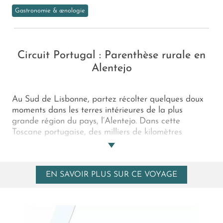
Gastronomie & œnologie
Circuit Portugal : Parenthèse rurale en
Alentejo
Au Sud de Lisbonne, partez récolter quelques doux
moments dans les terres intérieures de la plus
grande région du pays, l’Alentejo. Dans cette
Toscane portugaise, des milliers de kilomètres
d’oliviers, de vignes et de chênes-lièges ont fleuri. Et
les Hommes alors ? Ils sont peu nombreux à côté.
Mais ils ont pris racine avec la même simplicité
EN SAVOIR PLUS SUR CE VOYAGE
naturelle, dans de beaux hameaux chaulés ou de
vastes domaines. Parmi eux, une farmhouse
réhabilitée distille un luxe discret... C’est là que ce
voyage en Alentejo vous invite à goûter à
l’agritourisme !