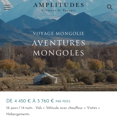
×
VOYAGE MONGOLIE
AVENTURES
MONGOLES
DE 4 450 € À 5 760 €
PAR PERS.
16 jours / 14 nuits - Vols + Véhicule avec chauffeur + Visites +
Hébergements