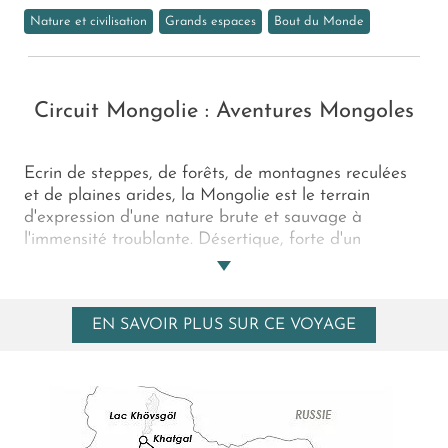
Nature et civilisation
Grands espaces
Bout du Monde
Circuit Mongolie : Aventures Mongoles
Ecrin de steppes, de forêts, de montagnes reculées
et de plaines arides, la Mongolie est le terrain
d'expression d'une nature brute et sauvage à
l'immensité troublante. Désertique, forte d'un
patrimoine naturel et culturel riche et préservé,
essentiellement rurale... elle se découvre dans des
conditions simples et en yourtes blanches
EN SAVOIR PLUS SUR CE VOYAGE
traditionnelles. Mais quel bonheur de revenir à
l'essence même du voyage, de découvrir des
paysages à couper le souffle à cheval, de rencontrer
un peuple chaleureux et fier dépositaire d'une
civilisation à l'écart du monde contemporain mais
encore et surtout de vivre cette expérience 100%