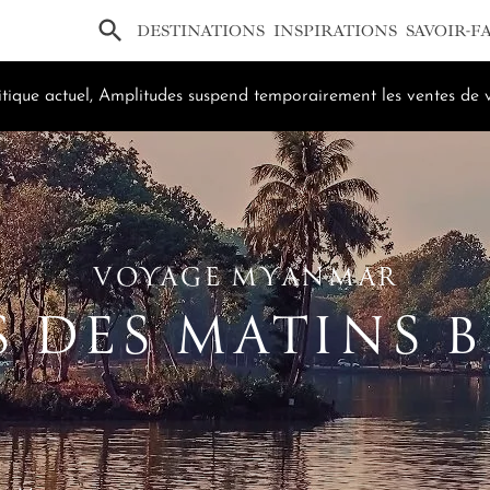
×
DESTINATIONS
INSPIRATIONS
SAVOIR-F
tique actuel, Amplitudes suspend temporairement les ventes de v
VOYAGE MYANMAR
 DES MATINS 