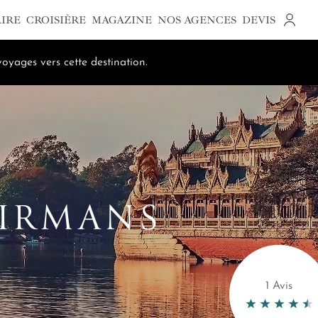
AIRE
CROISIÈRE
MAGAZINE
NOS AGENCES
DEVIS
oyages vers cette destination.
BIRMANS
1 Avis