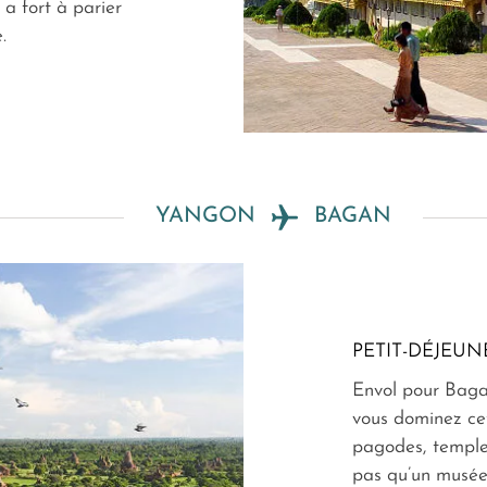
 a fort à parier
.
YANGON
BAGAN
PETIT-DÉJEUN
Envol pour Baga
vous dominez ce
pagodes, temple
pas qu’un musée 