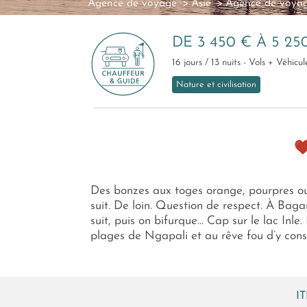
Agence de voyage
Asie
Agence de voya
DE 3 450 € À 5 25
16 jours / 13 nuits - Vols + Véhic
Nature et civilisation
Des bonzes aux toges orange, pourpres ou s
suit. De loin. Question de respect. À Ba
suit, puis on bifurque… Cap sur le lac Inl
plages de Ngapali et au rêve fou d’y const
I