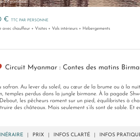
ge Myanmar
0 €
TTC PAR PERSONNE
ule avec chauffeur + Visites + Vols intérieurs + Hébergements
Circuit Myanmar : Contes des matins Birma
afran. Au lever du soleil, au cœur de la brume ou à la nuit t
gan, temples perdus dans la jungle birmane. À la pagode Sh
e. Debout, les pêcheurs rament sur un pied, équilibristes à 
ruire des châteaux. Mais seulement s’ils sont de sable. Et en
TINÉRAIRE
|
PRIX
|
INFOS CLARTÉ
|
INFOS PRATIQU