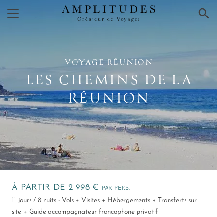
×
VOYAGE RÉUNION
LES CHEMINS DE LA
RÉUNION
À PARTIR DE 2 998 €
PAR PERS.
11 jours / 8 nuits - Vols + Visites + Hébergements + Transferts sur
site + Guide accompagnateur francophone privatif