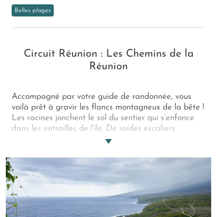
Belles plages
Circuit Réunion : Les Chemins de la
Réunion
Accompagné par votre guide de randonnée, vous
voilà prêt à gravir les flancs montagneux de la bête !
Les racines jonchent le sol du sentier qui s’enfonce
dans les entrailles de l’île. De raides escaliers
enlacent des falaises bordées de cascades, puis
viennent les derniers lacets tutoyant les nuages. Les
pieds sont douloureux mais la vue surpasse l’effort
avec au loin les plages dorées et les lagons cristallins
qui n’attendent que vous ! La Réunion, un ti’ paradis
qui se mérite avec ce circuit pour randonneurs
aguerris !