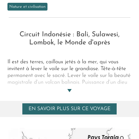
Nature et civilisation
Circuit Indonésie : Bali, Sulawesi,
Lombok, le Monde d'après
Il est des terres, cailloux jetés à la mer, qui vous
invitent à lever le voile sur le grandiose. Tête-à-tête
permanent avec le sacré. Lever le voile sur la beauté
magistrale d’un volcan balinais. Puissance d’un dieu
de brume et de cendres. Lever le voile sur l’au-delà.
Celui qui rassemble hommes, animaux, esprits. Car
en pays Toraja, les défunts sont rois. Enfin, lever le
EN SAVOIR PLUS SUR CE VOYAGE
voile sur l’enchantement des noms étrangers.
Lombok. Répétez. Lombok. Douce sonorité. Eaux
turquoise à la source. Rizières et plages sublimes en
bout de course. Vous êtes en Indonésie, pour un
voyage de Bali, à Lombok, en passant par Sulawesi.