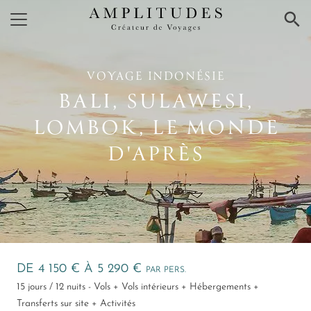
×
VOYAGE INDONÉSIE
BALI, SULAWESI,
LOMBOK, LE MONDE
D'APRÈS
DE 4 150 € À 5 290 €
PAR PERS.
15 jours / 12 nuits - Vols + Vols intérieurs + Hébergements +
Transferts sur site + Activités