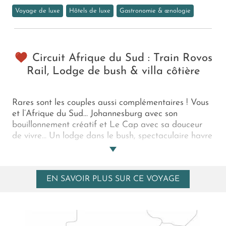
Voyage de luxe
Hôtels de luxe
Gastronomie & œnologie
Circuit Afrique du Sud : Train Rovos
Rail, Lodge de bush & villa côtière
Rares sont les couples aussi complémentaires ! Vous
et l’Afrique du Sud… Johannesburg avec son
bouillonnement créatif et Le Cap avec sa douceur
de vivre… Un lodge dans le bush, spectaculaire havre
de paix pour un safari palpitant dans le Kruger, et
une villa côtière, véritablement apaisante pour une
déconnexion totale… Nos experts ont joué les
EN SAVOIR PLUS SUR CE VOYAGE
entremetteurs pour favoriser ces tête-à-tête et rien
n’a été laissé au hasard pour s’assurer de leur
exclusivité. Le détail de charme de ce circuit : vous
parcourez le pays du nord au sud à bord du
légendaire train Rovos Rail et de ses wagons aux