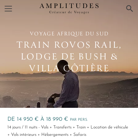
×
VOYAGE AFRIQUE DU SUD
TRAIN ROVOS RAIL,
LODGE DE BUSH &
VILLA CÔTIÈRE
DE 14 950 € À 18 990 €
PAR PERS.
14 jours / 11 nuits - Vols + Transferts + Train + Location de véhicule
+ Vols intérieurs + Hébergements + Safaris