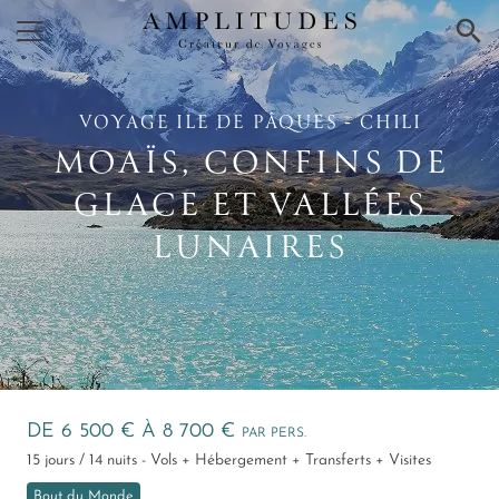
×
VOYAGE ILE DE PÂQUES ‑ CHILI
MOAÏS, CONFINS DE
GLACE ET VALLÉES
LUNAIRES
DE 6 500 € À 8 700 €
PAR PERS.
15 jours / 14 nuits - Vols + Hébergement + Transferts + Visites
Bout du Monde