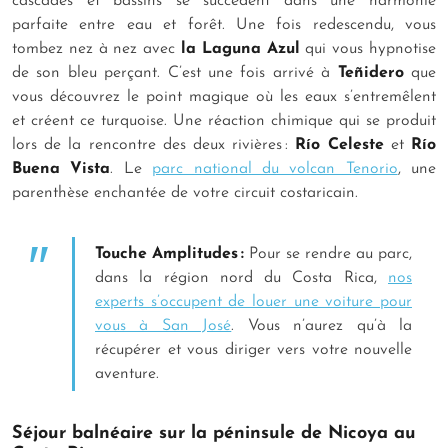
cascades et bassins se succèdent dans une harmonie
parfaite entre eau et forêt. Une fois redescendu, vous
tombez nez à nez avec
la Laguna Azul
qui vous hypnotise
de son bleu perçant. C’est une fois arrivé à
Teñidero
que
vous découvrez le point magique où les eaux s’entremêlent
et créent ce turquoise. Une réaction chimique qui se produit
lors de la rencontre des deux rivières :
Río
Celeste
et
Río
Buena Vista
. Le
parc national du volcan Tenorio
, une
parenthèse enchantée de votre circuit costaricain.
Touche Amplitudes :
Pour se rendre au parc,
dans la région nord du Costa Rica,
nos
experts s’occupent de louer une voiture pour
vous à San José
. Vous n’aurez qu’à la
récupérer et vous diriger vers votre nouvelle
aventure.
Séjour balnéaire sur la péninsule de Nicoya au