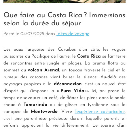
Que faire au Costa Rica ? Immersions
selon la durée du séjour
Posté le
04/07/2025
dans
Idées de voyage
Les eaux turquoise des Caraïbes d’un côté, les vagues
puissantes du Pacifique de l’autre, le
Costa Rica
se fait terre
de rencontres entre jungle et plages. La brume flotte au
sommet du
volcan Arenal
, un toucan traverse le ciel et la
rumeur des cascades vient briser le silence. Au-delà des
paysages propices à la
déconnexion
, c’est un nouvel état
d’esprit qui s’impose : la
« Pura Vida ».
Ici, on prend le
temps de savourer un café, de flâner les pieds dans le sable
chaud à
Tamarindo
ou de glisser en tyrolienne sous la
canopée de
Monteverde
. Vivre
l’expérience costaricaine
,
c’est une parenthèse précieuse durant laquelle parents et
enfants apprécient la vie différemment. Le sourire d’un