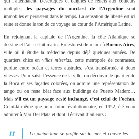
qui l’attendaient. Désertiques et baignés de reliefs aux couleurs
multiples,
les paysages du nord-est de l’Argentine
sont
immobiles et persistent dans le temps. La sensation de liberté est ici
reine et donne le ton de ce voyage au cœur de l’Amérique Latine.
En rejoignant la capitale de l’Argentine, la côte Atlantique se
dessine et l’air se fait marin. Ernesto est de retour à
Buenos Aires
,
ville où il étudie la médecine depuis déjà quelques années. De
quartiers chics en
villas miserias
, cette métropole de contrastes,
perdue entre océan et terres australes, s’est transformée à deux
vitesses. Pour saisir l’essence de la ville, on découvre le quartier de
la Boca et ses façades colorées, on admire une représentation de
tango ou on reste béat face aux buildings de Puerto Madero…
Mais
s’il est un paysage resté inchangé, c’est celui de l’océan.
Celui-là même que notre futur révolutionnaire, en 1952, été venu
admirer à Mar Del Plata et dont il écrivait d’ailleurs :
La pleine lune se profile sur la mer et couvre les