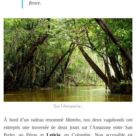
fleuve.
Sur l’Amazone…
À bord d’un radeau renommé
Mambo
, nos deux vagabonds ont
entrepris une traversée de deux jours sur l’Amazone entre San
Pedro, au Pérou et
Leticia
, en Colombie. Non accessible en