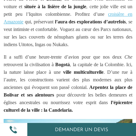
voiture et
située à la lisière de la jungle
, cette jolie ville est un
petit peu l’Iquitos colombienne. Profitez d’une
croisière en
Amazonie
qui, préservant
l’aura des explorations d’autrefois
, se
veut intimiste et confortable. Voguez au cœur des Parcs nationaux,
sur les lacs couverts de nénuphars géants ou sur les terres des
indiens Uitotos, Ingas ou Nukaks.
Il a suffi d’une heure-trente d’avion pour que nos deux
Che
retrouvent la civilisation à
Bogotá
, la capitale de la Colombie. Ici,
la nature laisse place à une
ville multiculturelle
. D’une rue à
l’autre, les constructions varient des plus modernes aux plus
anciennes qui évoquent son passé colonial.
Arpentez la place de
Bolivar et ses alentours
pour découvrir les belles demeures et
églises ancestrales ou nourrissez votre esprit dans
l’épicentre
culturel de la ville : la Candelaria.
DEMANDER UN DEVIS