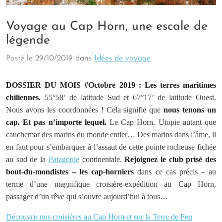
Voyage au Cap Horn, une escale de
légende
Posté le
29/10/2019
dans
Idées de voyage
DOSSIER DU MOIS #Octobre 2019 : Les terres maritimes
chiliennes.
55°58’ de latitude Sud et 67°17’ de latitude Ouest.
Nous avons les coordonnées ! Cela signifie que
nous tenons un
cap. Et pas n’importe lequel.
Le Cap Horn. Utopie autant que
cauchemar des marins du monde entier… Des marins dans l’âme, il
en faut pour s’embarquer à l’assaut de cette pointe rocheuse fichée
au sud de la
Patagonie
continentale.
Rejoignez le club prisé des
bout-du-mondistes – les cap-horniers
dans ce cas précis – au
terme d’une magnifique croisière-expédition au Cap Horn,
passager d’un rêve qui s’ouvre aujourd’hui à tous…
Découvrir nos croisières au Cap Horn et sur la Terre de Feu