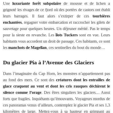
Une
luxuriante forêt subpolaire
de mousse et de lichen a
grignoté les rivages de ce fjord où des portées de castors ont établi
leurs barrages. Il faut alors s’extirper de ces
tourbières
enchantées
, regagner votre embarcation et raccrocher les gilets de
sauvetage pour quelques heures. Un déjeuner mérité. Pas le temps
pour la sieste en revanche. Les
îlots Tuckers
sont en vue. Leurs
habitants vous accordent un droit de passage. Ces habitants, ce sont
les
manchots de Magellan
, ces sentinelles du bout du monde…
Du glacier Pia à l’Avenue des Glaciers
Dans l’imaginaire du Cap Horn, les monstres n’appartiennent pas
au fond des mers. Ce sont des
créatures dont les entrailles de
glace craquent au vent et dont les cris rauques déchirent le
silence comme l’orage
. Des êtres singuliers les glaciers… Aussi
forts que fragiles. Inquiétants qu’émouvants. Voyageurs mordus de
ces panoramas venus d’ailleurs, contemplez le glacier Pia et ses 1,3
kilomètres de large. Mettez-vous à sa hauteur en grimpant au