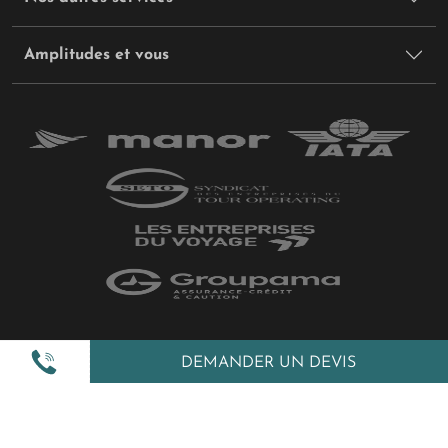
Amplitudes et vous
Plan du site
DEMANDER UN DEVIS
Politique de confidentialité
Gestion des cookies
Mentions légales