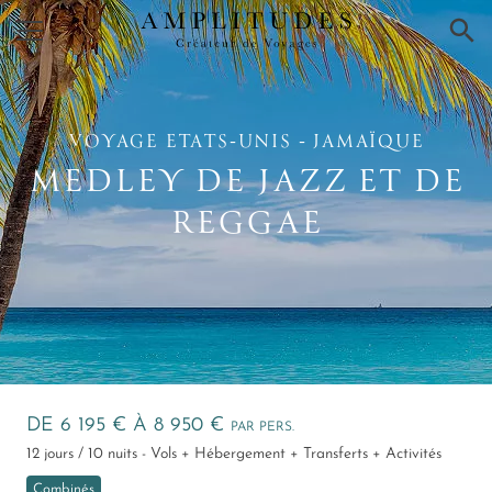
×
VOYAGE ETATS‑UNIS ‑ JAMAÏQUE
MEDLEY DE JAZZ ET DE
REGGAE
DE 6 195 € À 8 950 €
PAR PERS.
12 jours / 10 nuits - Vols + Hébergement + Transferts + Activités
Combinés