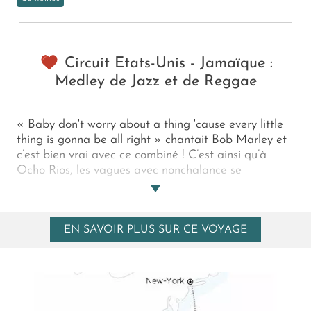
Circuit Etats-Unis - Jamaïque :
Medley de Jazz et de Reggae
« Baby don't worry about a thing 'cause every little
thing is gonna be all right » chantait Bob Marley et
c’est bien vrai avec ce combiné ! C’est ainsi qu’à
Ocho Rios, les vagues avec nonchalance se
déhanchent sur la blonde plage de l’hôtel
GoldenEye, l’ancienne propriété tropicale du
créateur de James Bond… Et que, quelques jours plus
EN SAVOIR PLUS SUR CE VOYAGE
tôt, vous dormiez dans un gratte-ciel au cœur de
Manhattan et écoutiez jazz et gospel à Harlem…
Quel festival de sonorités et d’expériences que ce
circuit entre New York et la Jamaïque !