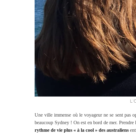
L’
Une ville immense où le voyageur ne se sent pas o
beaucoup Sydney ! On est en bord de mer. Prendre le
rythme de vie plus « à la cool » des australiens
ent