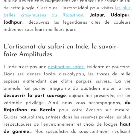
aux heures fraîches augmentent vos chances de croiser le roi
de cette jungle. C’est aussi l’instant idéal pour visiter
les plus
belles cités-musées du Rajasthan
,
Jaipur
,
Udaipur
,
Jodhpur
… découvrez les légendaires cités de couleurs
indiennes sous leurs meilleurs jours.
L’artisanat du safari en Inde, le savoir-
faire Amplitudes
L’Inde n’est pas une
destination safari
évidente et pourtant.
Dans ses denses forêts d’eucalyptus, les traces de mille
espèces n’attendent que d’être perçues, suivies… La vie
animale fait partie intégrante du quotidien indien et en
découvrir la part sauvage
, aujourd’hui préservée, est un
véritable privilège. Ainsi nous vous accompagnons,
du
Rajasthan au Kerala
pour votre évasion sur mesure.
Guides naturalistes, entrées dans les réserves privées les plus
respectueuses de l’environnement et choix de lodges
haut
de gamme
… Nos spécialistes du sous-continent rivalisent