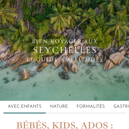
×
BIEN VOYAGER AUX
SEYCHELLES
LE GUIDE AMPLITUDES
AVEC ENFANTS
NATURE
FORMALITÉS
GASTR
BÉBÉS, KIDS, ADOS :