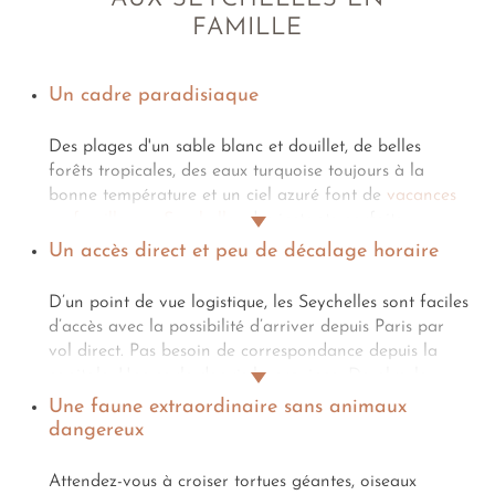
FAMILLE
Un cadre paradisiaque
Des plages d'un sable blanc et douillet, de belles
forêts tropicales, des eaux turquoise toujours à la
bonne température et un ciel azuré font de
vacances
en famille aux Seychelles
des instants parfaits,
idylliques. Imaginez ce voyage comme une initiation à
Un accès direct et peu de décalage horaire
l'esthétisme et à la pure beauté.
D’un point de vue logistique, les Seychelles sont faciles
d’accès avec la possibilité d’arriver depuis Paris par
vol direct. Pas besoin de correspondance depuis la
capitale. Une seule depuis la province. De plus, le
décalage horaire n’est que de 2 heures en été et 3
Une faune extraordinaire sans animaux
heures en hiver. Il est plutôt grisant de voyager aussi
dangereux
loin avec un aussi léger décalage horaire. Les
Seychelles sont donc la promesse d'un dépaysement,
Attendez-vous à croiser tortues géantes, oiseaux