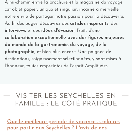
Enfants (dès 6 ans)
À mi-chemin entre la brochure et le magazine de voyage,
cet objet papier, unique et singulier, incarne à merveille
Explorer la Vallée de Mai sur
l'île de Praslin
:
notre envie de partager notre passion pour la découverte.
Véritable jungle tropicale, la réserve naturelle de
Au fil des pages, découvrez des
articles inspirants
, des
la Vallée de Mai fait partie des sites protégés et
interviews
et des
idées d'évasion
, fruits d'une
inscrits au patrimoine mondial de l'Unesco.
collaboration exceptionnelle avec des figures majeures
Découvrez en famille une nature sauvage
du monde de la gastronomie, du voyage, de la
préservée et unique. Vous êtes les témoins d’un
photographie
, et bien plus encore. Une poignée de
écosystème exempt des méfaits de l'impact
destinations, soigneusement sélectionnées, y sont mises à
humain.
l’honneur, toutes empreintes de l'esprit Amplitudes.
Faire du snorkeling à
Anse Source d’Argent
:
Avec un masque et un tuba, explorez les
eaux
cristallines de cette belle plage seychelloise
de
La Digue. Le snorkeling est une façon de rendre
la plongée accessible à tous en restant près de la
VISITER LES SEYCHELLES EN
plage, d'évoluer dans des eaux peu profondes
FAMILLE : LE CÔTÉ PRATIQUE
tout en faisant de très belles rencontres
aquatiques.
Partir en excursion sur les îles voisines
: Depuis
Quelle meilleure période de vacances scolaires
les îles principales des Seychelles, il est aisé de
pour partir aux Seychelles ? L'avis de nos
faire un tour sur l'une des îles voisines, à la