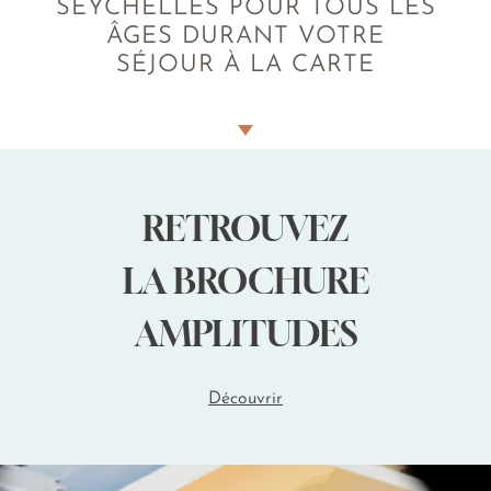
SEYCHELLES POUR TOUS LES
ÂGES DURANT VOTRE
SÉJOUR À LA CARTE
Il existe une
très large palette d’activités
nautiques,
terrestres et uniques aux Seychelles. Une majorité d’entre
elles sont accessibles aux enfants. Découvrez nos top 3 des
expériences adaptées à l’âge de vos bambins :
RETROUVEZ
LA BROCHURE
AMPLITUDES
Jeunes enfants (dès 3 ans)
Découvrir
Se baigner sur la plage de Beau Vallon
: La
douceur du sable des plages seychelloises offre
des conditions parfaites pour passer des
moments en famille, surtout avec des jeunes