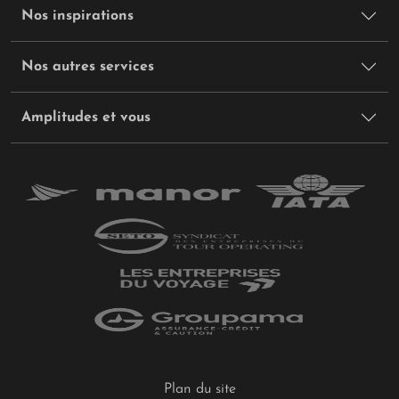
Nos inspirations
Météo
: Ce sont les grandes vacances et il fait
beau sur tout l'archipel ! Les mois de juillet et
Nos autres services
d'août sont donc parfaits pour séjourner aux
Seychelles. La météo est très favorable, vous êtes
dans la période la plus touristique du pays.
Amplitudes et vous
Saison
: Haute
Quels documents de voyage pour un mineur aux
Seychelles ?
Tout comme les adultes,
les enfants doivent avoir leur
autorisation de voyage pour se rendre sur le territoire
seychellois
. Le
passeport
de votre enfant doit être
valide lors du séjour et valable encore 6 mois après
votre retour. Enfin, selon vos conditions de voyage, vos
enfants pourraient avoir besoin d’une autorisation de
sortie du territoire accessible sur le site
www.service-
Plan du site