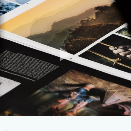
enfants. Sur Mahé,
la plage de Beau Vallon
est
bordée d'une mer peu profonde. Les enfants y
ont pied. On peut alors se baigner, jouer et
barboter en toute sécurité.
Faire une sortie en bateau à fond de verre
:
Afin d'observer les coraux, les raies Manta et les
poissons multicolores tout en restant au sec,
grimpez à bord d'un bateau à fond de verre.
Vous naviguez alors sur des eaux turquoise avec
l'impression d'avoir les pieds posés à même les
incroyables fonds marins.
Visiter les jardins du Roy à
Mahé
: Une très
belle promenade à travers les plantes et les
arbres luxuriants typiques de l'océan Indien. On
admire notamment les fameux « coco-fesses »,
ces noix du cocotier de mer à la forme
évocatrice des plus rigolotes. On peut également
y rencontrer perroquets, tortues géantes et
chauves-souris.