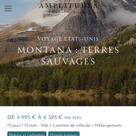
×
VOYAGE ETATS‑UNIS
MONTANA : TERRES
SAUVAGES
DE 4 995 € À 6 395 €
PAR PERS.
15 jours / 13 nuits - Vols + Location de véhicule + Hébergements
Nature et civilisation
Grands espaces