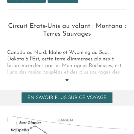
Circuit Etats-Unis au volant : Montana :
Terres Sauvages
Canada au Nord, Idaho et Wyoming au Sud,
Dakota à l’Est, cette terre d’immenses plaines à
bison encerclées par les Montagnes Rocheuses, est
l’une des moins peuplées et des plus sauvages des
États-Unis. Parc National des Glaciers, Cratère de la
Lune, lacs d’émeraude, immenses forêts de conifères
où vivent ours, grizzlys, caribous, mouflons, coyotes…
EN SAVOIR PLUS SUR CE VOYAGE
rivières cristallines où frayent saumons et truites
géantes… Ce n’est pas pour rien que le Montana
attire les écrivains et les cinéastes. Amoureux de la
nature ce circuit est pour vous !