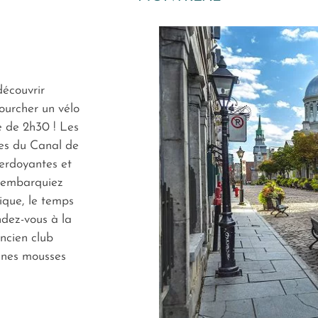
découvrir
urcher un vélo
e de 2h30 ! Les
ves du Canal de
erdoyantes et
s embarquiez
ique, le temps
endez-vous à la
ncien club
eunes mousses