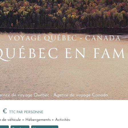
×
DESTINATIONS
INSPIRATIONS
SAVOIR-F
VOYAGE QUÉBEC ‑ CANADA
QUÉBEC EN FAM
ence de voyage Québec
-
Agence de voyage Canada
5 €
TTC PAR PERSONNE
ion de véhicule + Hébergements + Activités