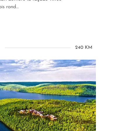
ois rond…
240 KM