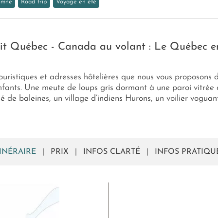
omne
Road trip
Voyage en été
uit Québec - Canada au volant : Le Québec e
touristiques et adresses hôtelières que nous vous proposons d
enfants. Une meute de loups gris dormant à une paroi vitrée d
é de baleines, un village d’indiens Hurons, un voilier voguan
TINÉRAIRE
|
PRIX
|
INFOS CLARTÉ
|
INFOS PRATIQU