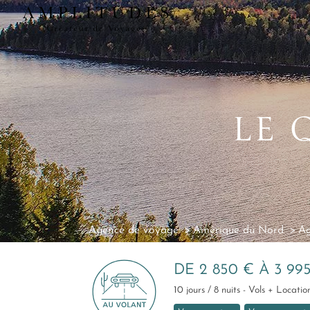
LE 
Agence de voyage
Amérique du Nord
Ag
DE 2 850 € À 3 99
10 jours / 8 nuits - Vols + Locat