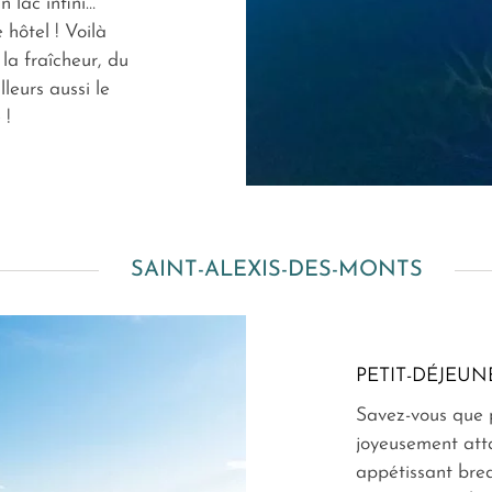
 lac infini…
 hôtel ! Voilà
la fraîcheur, du
lleurs aussi le
 !
SAINT-ALEXIS-DES-MONTS
PETIT-DÉJEUN
Savez-vous que 
joyeusement atta
appétissant brea