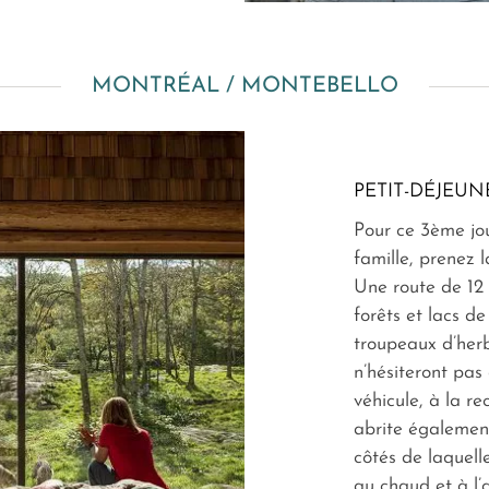
MONTRÉAL / MONTEBELLO
PETIT-DÉJEUN
Pour ce 3ème j
famille, prenez 
Une route de 12 
forêts et lacs de
troupeaux d’herbi
n’hésiteront pas
véhicule, à la re
abrite égalemen
côtés de laquelle
au chaud et à l’a