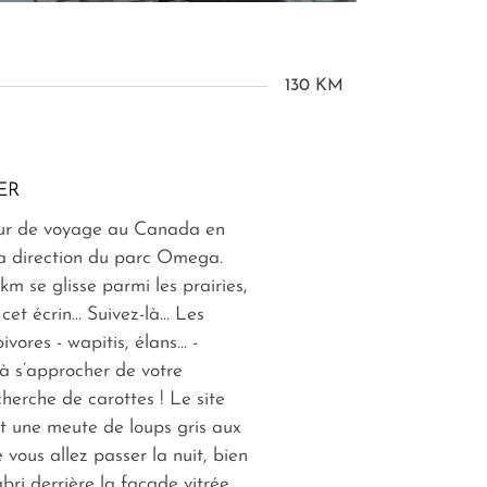
130 KM
ER
our de voyage au Canada en
la direction du parc Omega.
km se glisse parmi les prairies,
 cet écrin… Suivez-là… Les
vores - wapitis, élans… -
 à s’approcher de votre
cherche de carottes ! Le site
t une meute de loups gris aux
 vous allez passer la nuit, bien
bri derrière la façade vitrée