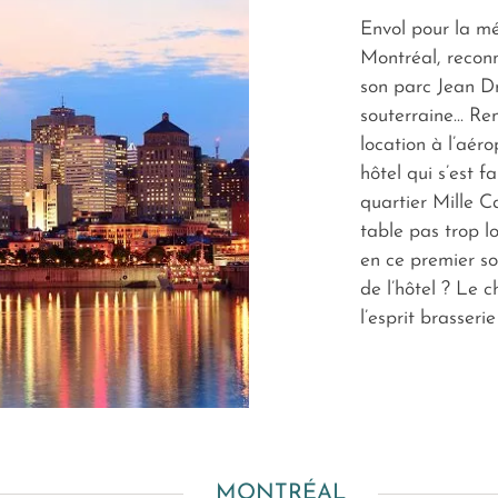
Envol pour la mé
Montréal, reconn
son parc Jean Dr
souterraine... R
location à l’aéro
hôtel qui s’est f
quartier Mille C
table pas trop lo
en ce premier so
de l’hôtel ? Le c
l’esprit brasserie
MONTRÉAL