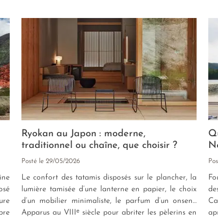
Ryokan au Japon : moderne,
Qu
traditionnel ou chaîne, que choisir ?
N
Posté le
29/05/2026
Pos
ine
Le confort des tatamis disposés sur le plancher, la
Fo
osé
lumière tamisée d’une lanterne en papier, le choix
de
ure
d’un mobilier minimaliste, le parfum d’un onsen…
Ca
bre
Apparus au VIIIᵉ siècle pour abriter les pèlerins en
ap