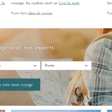
 la
voyage, les ryokan sont un
Lire la suite
lac
Posté dans
Idées de voyage
Po
ge avec nos experts