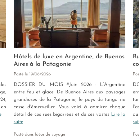
Hôtels de luxe en Argentine, de Buenos
Bu
Aires à la Patagonie
co
Posté le
19/06/2026
Pos
des
DOSSIER DU MOIS #Juin 2026 : L’Argentine
DO
ge,
entre feu et glace. De Buenos Aires aux paysages
en
24,
grandioses de la Patagonie, le pays du tango ne
ta
 en
cesse d’émerveiller. Vous voici à admirer chaque
l’
e
détail de ces rues bigarrées et de ces vastes
Lire la
du
suite
sui
Posté dans
Idées de voyage
Po