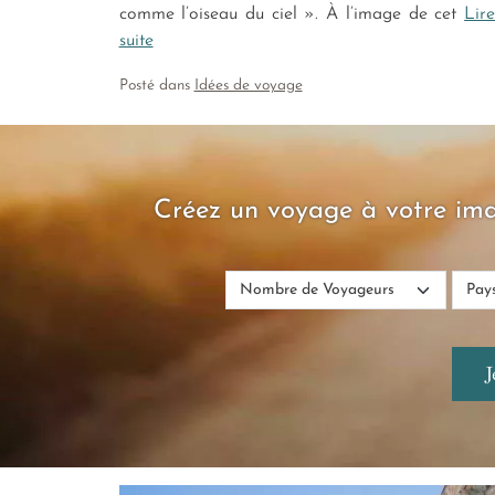
comme l’oiseau du ciel ». À l’image de cet
Lire
suite
Posté dans
Idées de voyage
Créez un voyage à votre ima