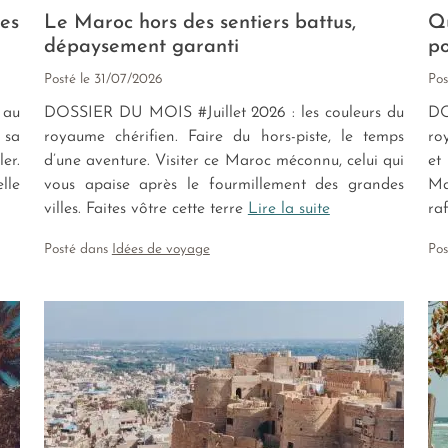
des
Le Maroc hors des sentiers battus,
Qu
dépaysement garanti
po
Posté le
31/07/2026
Pos
 au
DOSSIER DU MOIS #Juillet 2026 : les couleurs du
DO
 sa
royaume chérifien. Faire du hors-piste, le temps
ro
er.
d’une aventure. Visiter ce Maroc méconnu, celui qui
et
lle
vous apaise après le fourmillement des grandes
Ma
villes. Faites vôtre cette terre
Lire la suite
raf
Posté dans
Idées de voyage
Po