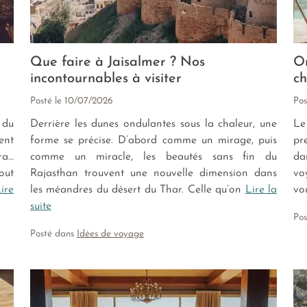
Que faire à Jaisalmer ? Nos
Or
incontournables à visiter
ch
Posté le
10/07/2026
Pos
 du
Derrière les dunes ondulantes sous la chaleur, une
Le
ent
forme se précise. D’abord comme un mirage, puis
pr
ra…
comme un miracle, les beautés sans fin du
da
out
Rajasthan trouvent une nouvelle dimension dans
vo
ire
les méandres du désert du Thar. Celle qu’on
Lire la
vo
suite
Po
Posté dans
Idées de voyage