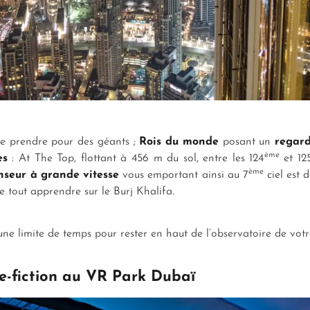
 se prendre pour des géants ;
Rois du monde
posant un
regard
ème
es
: At The Top, flottant à 456 m du sol, entre les 124
et 12
ème
nseur à grande vitesse
vous emportant ainsi au 7
ciel est 
e tout apprendre sur le Burj Khalifa.
une limite de temps pour rester en haut de l’observatoire de votre
ce-fiction au VR Park Dubaï