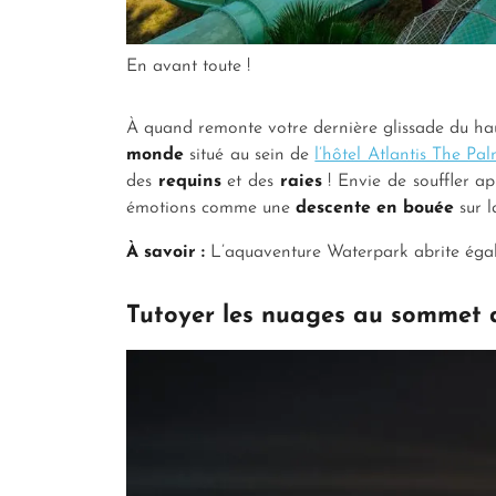
En avant toute !
À quand remonte votre dernière glissade du hau
monde
situé au sein de
l’hôtel Atlantis The Pa
des
requins
et des
raies
! Envie de souffler ap
émotions comme une
descente en bouée
sur l
À savoir :
L’aquaventure Waterpark abrite égal
Tutoyer les nuages au sommet d