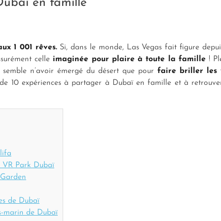
Dubaï en famille
x 1 001 rêves.
Si, dans le monde, Las Vegas fait figure depu
ssurément celle
imaginée pour plaire à toute la famille
! Pl
le semble n’avoir émergé du désert que pour
faire briller le
 de 10 expériences à partager à Dubaï en famille et à retrouve
lifa
au VR Park Dubaï
e Garden
les de Dubaï
us-marin de Dubaï