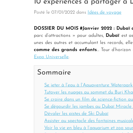
10 expériences à partager à 
Posté le
07/01/2022
dans
Idées de voyage
DOSSIER DU MOIS #Janvier 2022 : Dubaï au
parc d’attractions » pour adultes,
Dubaï
est a
unes des autres et accumulant les records, el
comme des grands
enfants
… Tour d’horizon
Expo Universelle
.
Sommaire
Se jeter à l’eau à l’Aquaventure Waterpark
Tutoyer les nuages au sommet du Burj Kha
Se croire dans un film de science-fiction 
Se dégourdir les jambes au Dubaï Miracl
Dévaler les pistes de Ski Dubaï
Assister au spectacle des fontaines musica
Voir la vie en bleu à l’aquarium et zoo so