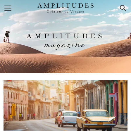
×
AMPLITUDES
magazine