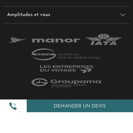
Amplitudes et vous
Plan du site
DEMANDER UN DEVIS
Politique de confidentialité
Gestion des cookies
Mentions légales