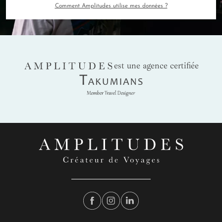
Comment Amplitudes utilise mes données ?
AMPLITUDES
est une agence certifiée
Takumians