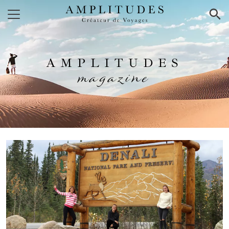
×
AMPLITUDES
magazine