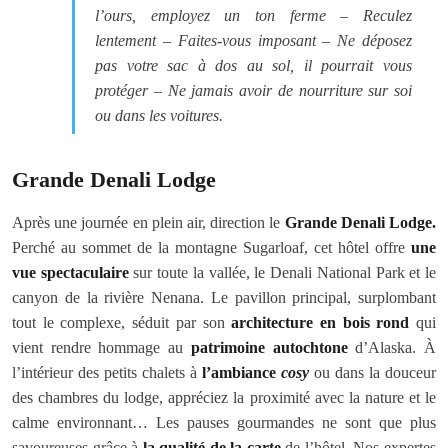
l’ours, employez un ton ferme – Reculez
lentement – Faites-vous imposant – Ne déposez
pas votre sac à dos au sol, il pourrait vous
protéger – Ne jamais avoir de nourriture sur soi
ou dans les voitures.
Grande Denali Lodge
Après une journée en plein air, direction le
Grande Denali Lodge.
Perché au sommet de la montagne Sugarloaf, cet hôtel offre
une
vue spectaculaire
sur toute la vallée, le Denali National Park et le
canyon de la rivière Nenana. Le pavillon principal, surplombant
tout le complexe, séduit par son
architecture en bois rond
qui
vient rendre hommage au
patrimoine autochtone
d’Alaska. À
l’intérieur des petits chalets à
l’ambiance
cosy
ou dans la douceur
des chambres du lodge, appréciez la proximité avec la nature et le
calme environnant… Les pauses gourmandes ne sont que plus
savoureuses grâce à
la qualité de la carte
de l’hôtel. Nos expertes