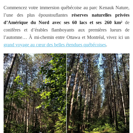
Commencez votre immersion québécoise au parc Kenauk Nature,
l’une des plus époustouflantes
réserves naturelles privées
d’Amérique du Nord avec ses 60 lacs et ses 260 km²
de
conifères et d’érables flamboyants aux premières lueurs de
l’automne… À mi-chemin entre Ottawa et Montréal, vivez ici un
grand voyage au cœur des belles étendues québécoises
.