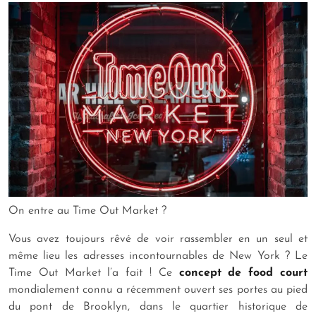
On entre au Time Out Market ?
Vous avez toujours rêvé de voir rassembler en un seul et
même lieu les adresses incontournables de New York ? Le
Time Out Market l’a fait ! Ce
concept de food court
mondialement connu a récemment ouvert ses portes au pied
du pont de Brooklyn, dans le quartier historique de