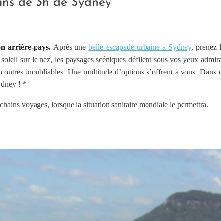
oins de 3h de Sydney
 arrière-pays.
Après une
belle escapade urbaine à Sydney
, prenez 
e soleil sur le nez, les paysages scéniques défilent sous vos yeux admir
contres inoubliables. Une multitude d’options s’offrent à vous. Dans cet
ydney ! *
ains voyages, lorsque la situation sanitaire mondiale le permettra.