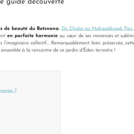
re guide découverte
s de beauté du Botswana.
De Chobe au Makgadikgadi Pan
vent
en parfaite harmonie
au cœur de ses immenses et sublimes
 l’imaginaire collectif… Remarquablement bien préservée, cette
s ensemble à la rencontre de ce jardin d’Éden terrestre !
avango ?