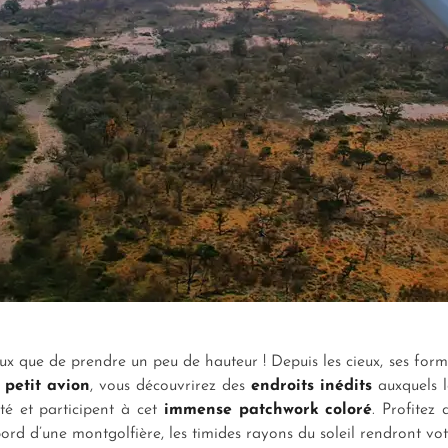
eux que de prendre un peu de hauteur ! Depuis les cieux, ses for
n
petit avion
, vous découvrirez des
endroits inédits
auxquels l
ité et participent à cet
immense patchwork coloré
. Profitez
ord d’une montgolfière, les timides rayons du soleil rendront vo