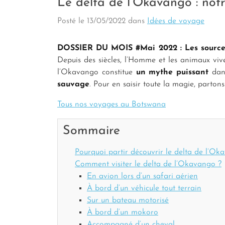
Le delta de l’Okavango : not
Posté le
13/05/2022
dans
Idées de voyage
DOSSIER DU MOIS #Mai 2022 : Les source
Depuis des siècles, l’Homme et les animaux vi
l’Okavango constitue
un mythe puissant
dans
sauvage
. Pour en saisir toute la magie, parton
Tous nos voyages au Botswana
Sommaire
Pourquoi partir découvrir le delta de l’Ok
Comment visiter le delta de l’Okavango ?
En avion lors d’un safari aérien
À bord d’un véhicule tout terrain
Sur un bateau motorisé
À bord d’un mokoro
Accompagné d’un cheval