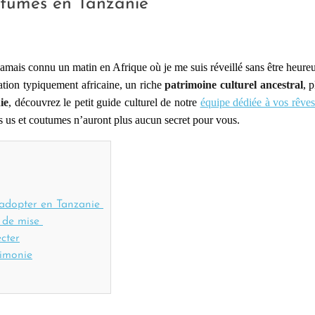
outumes en Tanzanie
amais connu un matin en Afrique où je me suis réveillé sans être heureux
ation typiquement africaine, un riche
patrimoine culturel ancestral
, 
ie
, découvrez le petit guide culturel de notre
équipe dédiée à vos rêve
es us et coutumes n’auront plus aucun secret pour vous.
à adopter en Tanzanie
t de mise
ecter
cimonie