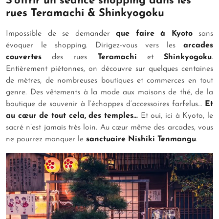
S’offrir un séance shopping dans les
rues Teramachi & Shinkyogoku
Impossible de se demander
que faire à Kyoto
sans
évoquer le shopping. Dirigez-vous vers les
arcades
couvertes
des rues
Teramachi
et
Shinkyogoku
.
Entièrement piétonnes, on découvre sur quelques centaines
de mètres, de nombreuses boutiques et commerces en tout
genre. Des vêtements à la mode aux maisons de thé, de la
boutique de souvenir à l’échoppes d’accessoires farfelus…
Et
au cœur de tout cela, des temples…
Et oui, ici à Kyoto, le
sacré n’est jamais très loin. Au cœur même des arcades, vous
ne pourrez manquer le
sanctuaire Nishiki Tenmangu
.