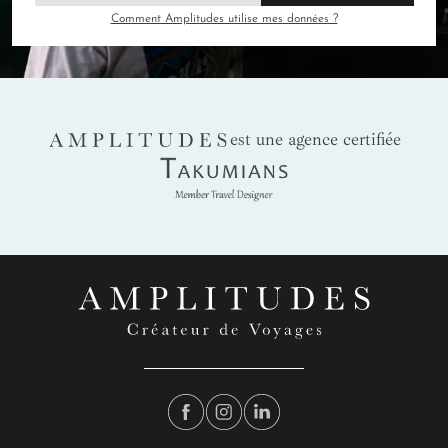
Comment Amplitudes utilise mes données ?
AMPLITUDES
est une agence certifiée
Takumians