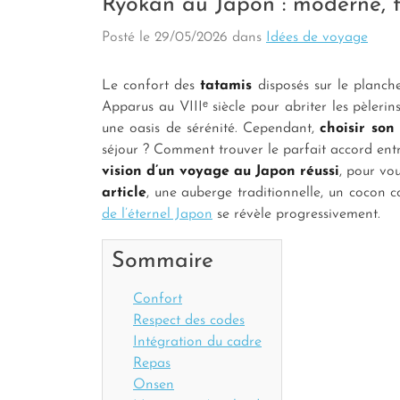
Ryokan au Japon : moderne, tr
Posté le
29/05/2026
dans
Idées de voyage
Le confort des
tatamis
disposés sur le planch
Apparus au VIIIᵉ siècle pour abriter les pèleri
une oasis de sérénité. Cependant,
choisir son
séjour ? Comment trouver le parfait accord ent
vision d’un voyage au Japon réussi
, pour vo
article
, une auberge traditionnelle, un cocon c
de l’éternel Japon
se révèle progressivement.
Sommaire
Confort
Respect des codes
Intégration du cadre
Repas
Onsen