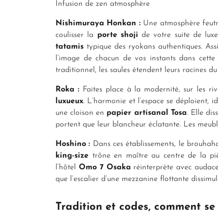
Infusion de zen atmosphère
Nishimuraya Honkan :
Une atmosphère feut
coulisser la
porte shoji
de votre suite de luxe
tatamis
typique des ryokans authentiques. Ass
l’image de chacun de vos instants dans cette 
traditionnel, les saules étendent leurs racines d
Roka :
Faites place à la modernité, sur les riv
luxueux
. L’harmonie et l’espace se déploient, 
une cloison en
papier artisanal Tosa
. Elle di
portent que leur blancheur éclatante. Les meubl
Hoshino :
Dans ces établissements, le brouhaha 
king-size
trône en maître au centre de la pi
l’hôtel
Omo 7 Osaka
réinterprète avec audace
que l’escalier d’une mezzanine flottante dissimu
Tradition et codes, comment se