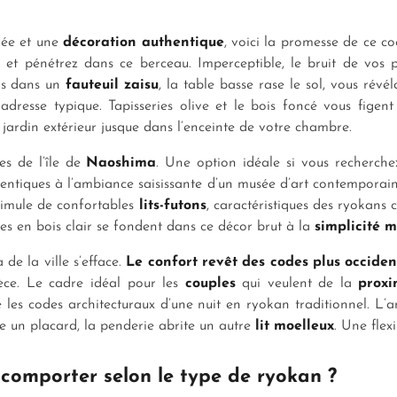
rée et une
décoration authentique
, voici la promesse de ce co
 et pénétrez dans ce berceau. Imperceptible, le bruit de vos
is dans un
fauteuil zaisu
, la table basse rase le sol, vous rév
adresse typique. Tapisseries olive et le bois foncé vous fige
u jardin extérieur jusque dans l’enceinte de votre chambre.
es de l’île de
Naoshima
. Une option idéale si vous recherch
identiques à l’ambiance saisissante d’un musée d’art contemporain
ssimule de confortables
lits-futons
, caractéristiques des ryokans
es en bois clair se fondent dans ce décor brut à la
simplicité 
de la ville s’efface.
Le confort revêt des
codes plus occide
èce. Le cadre idéal pour les
couples
qui veulent de la
proxi
 les codes architecturaux d’une nuit en ryokan traditionnel. L
le un placard, la penderie abrite un autre
lit moelleux
. Une flex
 comporter selon le type de ryokan ?