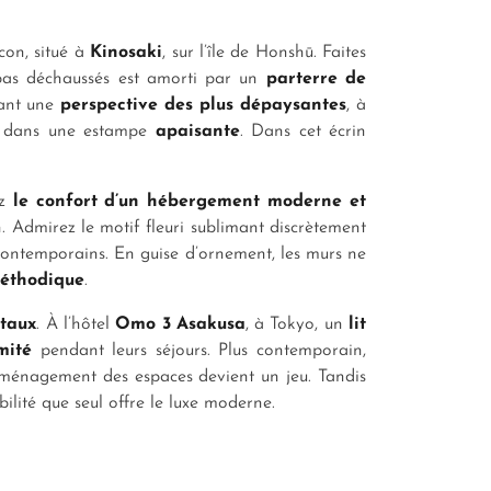
con, situé à
Kinosaki
, sur l’île de Honshū. Faites
 pas déchaussés est amorti par un
parterre de
élant une
perspective des plus dépaysantes
, à
nt dans une estampe
apaisante
. Dans cet écrin
ez
le confort d’un hébergement moderne et
. Admirez le motif fleuri sublimant discrètement
 contemporains. En guise d’ornement, les murs ne
méthodique
.
ntaux
. À l’hôtel
Omo 3 Asakusa
, à Tokyo, un
lit
mité
pendant leurs séjours. Plus contemporain,
’aménagement des espaces devient un jeu. Tandis
ibilité que seul offre le luxe moderne.